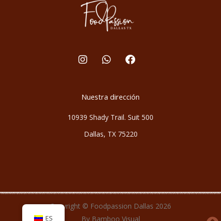
I
W
F
n
h
a
s
a
c
t
t
e
Nuestra dirección
a
s
b
g
a
o
r
p
o
10939 Shady Trail. Suit 500
a
p
k
Dallas, TX 75220
m
Copyright © Foodpassion Dallas 2026
ES
By Bamboo Visual